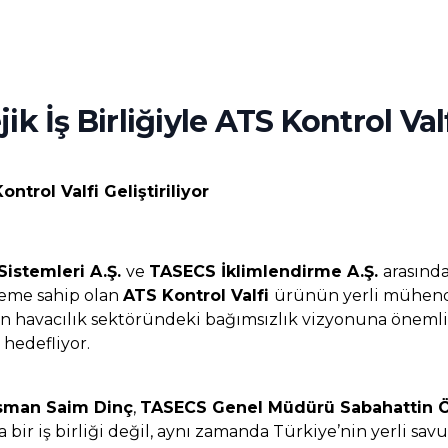
İş Birliğiyle ATS Kontrol Valfi 
trol Valfi Geliştiriliyor
stemleri A.Ş.
ve
TASECS İklimlendirme A.Ş.
arasınd
neme sahip olan
ATS Kontrol Valfi
ürünün yerli mühendis
’nin havacılık sektöründeki bağımsızlık vizyonuna önemli
 hedefliyor.
sman Saim Dinç
,
TASECS Genel Müdürü Sabahattin 
nda bir iş birliği değil, aynı zamanda Türkiye’nin yerli 