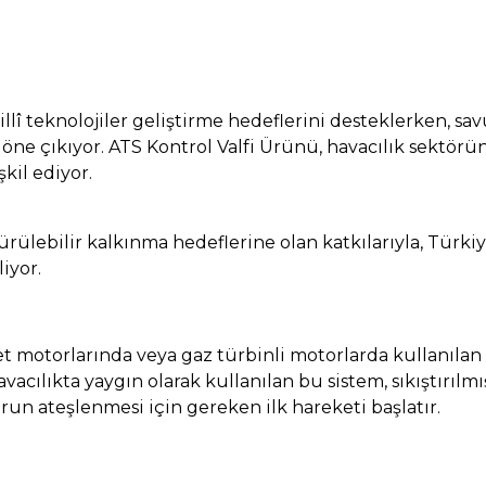
lî teknolojiler geliştirme hedeflerini desteklerken, s
ak öne çıkıyor. ATS Kontrol Valfi Ürünü, havacılık sektö
kil ediyor.
ürdürülebilir kalkınma hedeflerine olan katkılarıyla, Tür
iyor.
 jet motorlarında veya gaz türbinli motorlarda kullanılan
avacılıkta yaygın olarak kullanılan bu sistem, sıkıştırılm
n ateşlenmesi için gereken ilk hareketi başlatır.