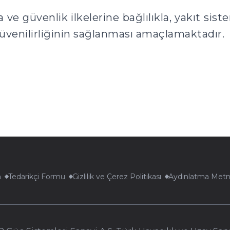
 ve güvenlik ilkelerine bağlılıkla, yakıt sist
güvenilirliğinin sağlanması amaçlamaktadır.
m
Tedarikçi Formu
Gizlilik ve Çerez Politikası
Aydınlatma Metn