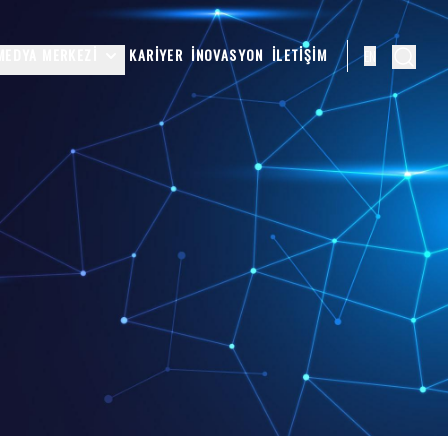
MEDYA MERKEZI
KARIYER
İNOVASYON
İLETIŞIM
EN